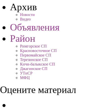
Архив
Новости
Видео
Объявления
Район
Римгорское СП
Красновосточное СП
Первомайское СП
Терезинское СП
Кичи-балыкское СП
Джагинское СП
УТиСР
МФЦ
Оцените материал