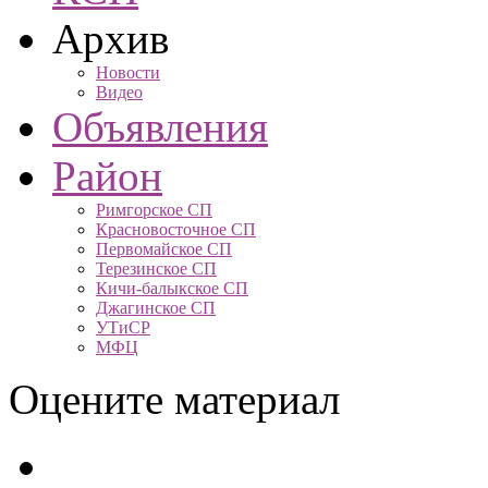
Архив
Новости
Видео
Объявления
Район
Римгорское СП
Красновосточное СП
Первомайское СП
Терезинское СП
Кичи-балыкское СП
Джагинское СП
УТиСР
МФЦ
Оцените материал