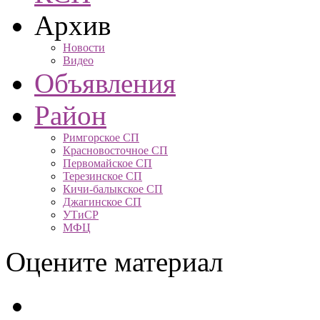
Архив
Новости
Видео
Объявления
Район
Римгорское СП
Красновосточное СП
Первомайское СП
Терезинское СП
Кичи-балыкское СП
Джагинское СП
УТиСР
МФЦ
Оцените материал