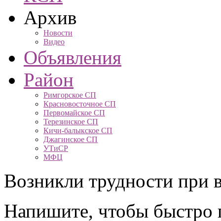
Архив
Новости
Видео
Объявления
Район
Римгорское СП
Красновосточное СП
Первомайское СП
Терезинское СП
Кичи-балыкское СП
Джагинское СП
УТиСР
МФЦ
Возникли трудности при в
Напишите, чтобы быстро 