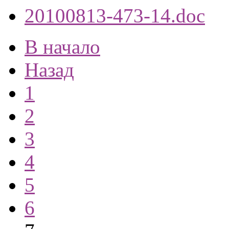
20100813-473-14.doc
В начало
Назад
1
2
3
4
5
6