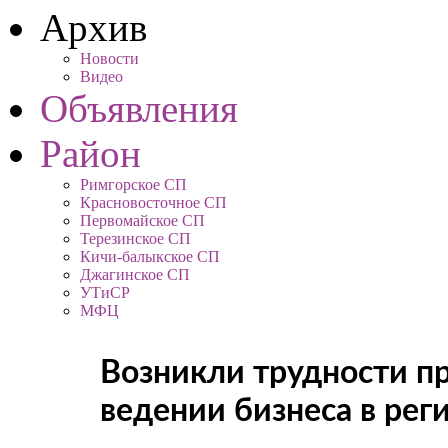
Архив
Новости
Видео
Объявления
Район
Римгорское СП
Красновосточное СП
Первомайское СП
Терезинское СП
Кичи-балыкское СП
Джагинское СП
УТиСР
МФЦ
Возникли трудности п
ведении бизнеса в рег