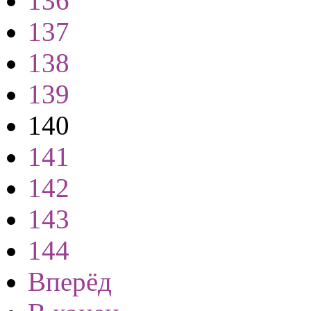
136
137
138
139
140
141
142
143
144
Вперёд