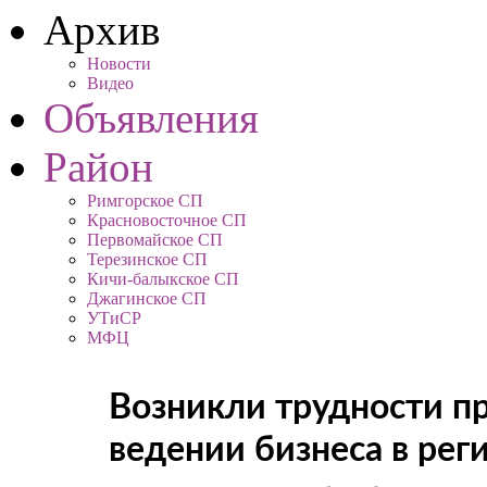
Архив
Новости
Видео
Объявления
Район
Римгорское СП
Красновосточное СП
Первомайское СП
Терезинское СП
Кичи-балыкское СП
Джагинское СП
УТиСР
МФЦ
Возникли трудности п
ведении бизнеса в рег