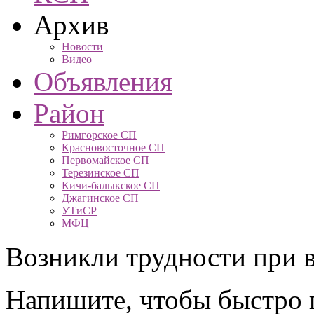
Архив
Новости
Видео
Объявления
Район
Римгорское СП
Красновосточное СП
Первомайское СП
Терезинское СП
Кичи-балыкское СП
Джагинское СП
УТиСР
МФЦ
Возникли трудности при в
Напишите, чтобы быстро 