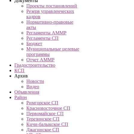
Документы
Проекты постановлений
Резерв управленческих
кадров
Нормативно-правовые
акты
Регламенты АММР
Регламенты СП
Бюджет
Муниципальные целевые
программы
Отчет АММР
Градостроительство
КСП
Архив
Новости
Видео
Объявления
Район
Римгорское СП
Красновосточное СП
Первомайское СП
Терезинское СП
Кичи-балыкское СП
Джагинское СП