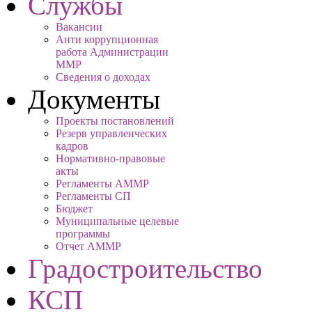
Службы
Вакансии
Анти коррупционная
работа Администрации
ММР
Сведения о доходах
Документы
Проекты постановлений
Резерв управленческих
кадров
Нормативно-правовые
акты
Регламенты АММР
Регламенты СП
Бюджет
Муниципальные целевые
программы
Отчет АММР
Градостроительство
КСП