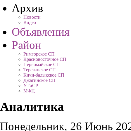
Архив
Новости
Видео
Объявления
Район
Римгорское СП
Красновосточное СП
Первомайское СП
Терезинское СП
Кичи-балыкское СП
Джагинское СП
УТиСР
МФЦ
Аналитика
Понедельник, 26 Июнь 202