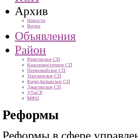
Архив
Новости
Видео
Объявления
Район
Римгорское СП
Красновосточное СП
Первомайское СП
Терезинское СП
Кичи-балыкское СП
Джагинское СП
УТиСР
МФЦ
Реформы
Реформы в сфере управле