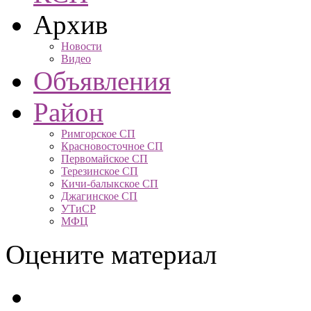
Архив
Новости
Видео
Объявления
Район
Римгорское СП
Красновосточное СП
Первомайское СП
Терезинское СП
Кичи-балыкское СП
Джагинское СП
УТиСР
МФЦ
Оцените материал