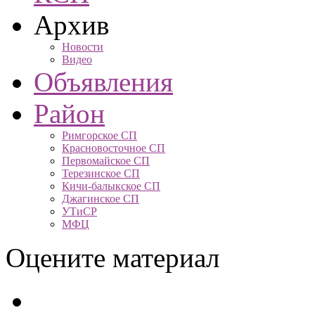
Архив
Новости
Видео
Объявления
Район
Римгорское СП
Красновосточное СП
Первомайское СП
Терезинское СП
Кичи-балыкское СП
Джагинское СП
УТиСР
МФЦ
Оцените материал