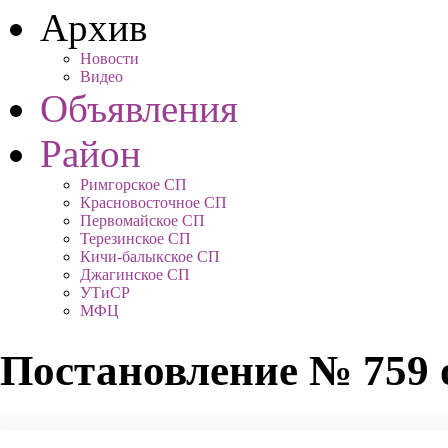
Архив
Новости
Видео
Объявления
Район
Римгорское СП
Красновосточное СП
Первомайское СП
Терезинское СП
Кичи-балыкское СП
Джагинское СП
УТиСР
МФЦ
Постановление № 759 о