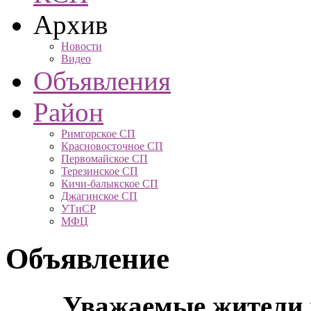
Архив
Новости
Видео
Объявления
Район
Римгорское СП
Красновосточное СП
Первомайское СП
Терезинское СП
Кичи-балыкское СП
Джагинское СП
УТиСР
МФЦ
Объявление
Уважаемые жители 