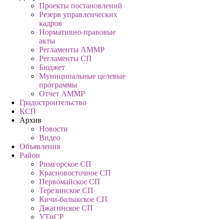
Проекты постановлений
Резерв управленческих
кадров
Нормативно-правовые
акты
Регламенты АММР
Регламенты СП
Бюджет
Муниципальные целевые
программы
Отчет АММР
Градостроительство
КСП
Архив
Новости
Видео
Объявления
Район
Римгорское СП
Красновосточное СП
Первомайское СП
Терезинское СП
Кичи-балыкское СП
Джагинское СП
УТиСР