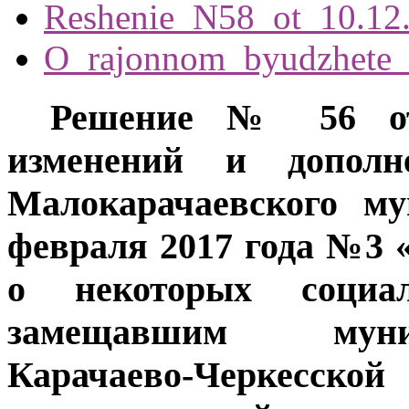
Reshenie_N58_ot_10.12
O_rajonnom_byudzhete_
Решение № 56 от 
изменений и допол
Малокарачаевского му
февраля 2017 года №3
о некоторых социа
замещавшим муни
Карачаево-Черкесско