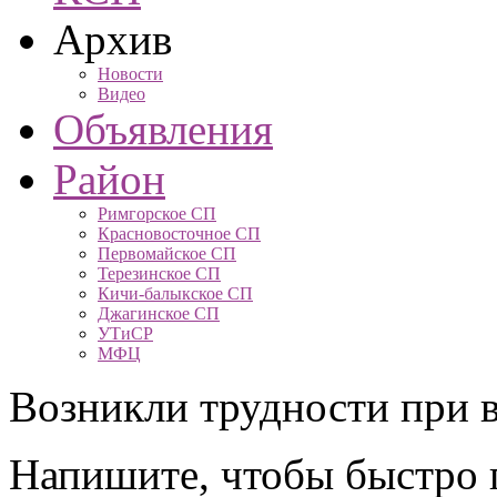
Архив
Новости
Видео
Объявления
Район
Римгорское СП
Красновосточное СП
Первомайское СП
Терезинское СП
Кичи-балыкское СП
Джагинское СП
УТиСР
МФЦ
Возникли трудности при в
Напишите, чтобы быстро 